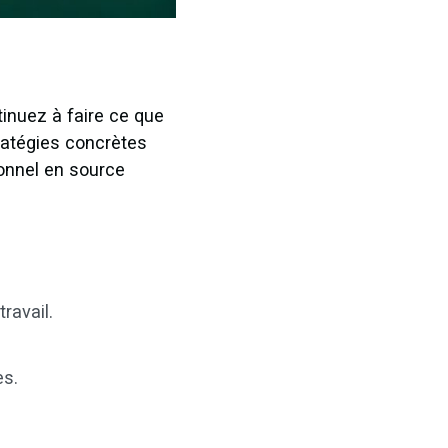
inuez à faire ce que
tratégies concrètes
ionnel en source
ravail.
es.