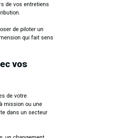
rs de vos entretiens
ibution.
ser de piloter un
mension qui fait sens
vec vos
es de votre
n à mission ou une
ste dans un secteur
is, un changement